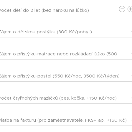
Počet dětí do 2 let (bez nároku na lůžko)
Zájem o dětskou postýlku (300 Kč/pobyt)
Zájem o přistýlku-matrace nebo rozkládací lůžko (500
Kč/noc, 3000 Kč/týden)
Zájem o přistýlku-postel (550 Kč/noc, 3500 Kč/týden)
Počet čtyřnohých mazlíčků (pes, kočka, +150 Kč/noc)
Platba na fakturu (pro zaměstnavatele, FKSP ap., +150 Kč)